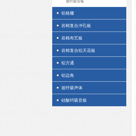
玻纤吸音板
铝格栅
岩棉复合冲孔板
岩棉布艺板
岩棉复合铝天花板
铝方通
铝边角
玻纤吸声体
硅酸钙吸音板