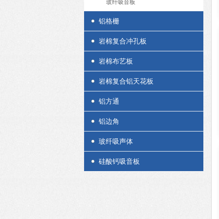
玻纤吸音板
铝格栅
岩棉复合冲孔板
岩棉布艺板
岩棉复合铝天花板
铝方通
铝边角
玻纤吸声体
硅酸钙吸音板