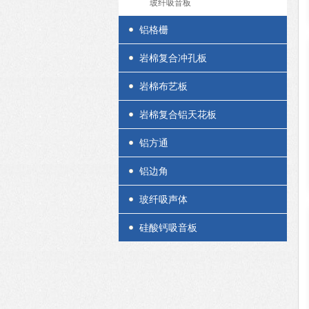
玻纤吸音板
铝格栅
岩棉复合冲孔板
岩棉布艺板
岩棉复合铝天花板
铝方通
铝边角
玻纤吸声体
硅酸钙吸音板