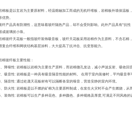
岩棉板是以玄岩为主要原材料，经温熔融加工而成的无机纤维板，岩棉板外墙保温板
等优势。
玻纤产品具有防潮性，这意味着玻纤隔热产品，却不会受到影响。此外产品具有*抗性
熔成玻璃状小珠。
岩棉玻纤天花板一般指玻纤装饰吸音板，玻纤天花板采用岩棉作为主原料，不含石棉
用复合纤维和网状结构基层涂料，大大提高了抗冲击、抗变形能力。
岩棉玻纤板主要性能：
1、降噪性: 岩棉板以岩棉为主要生产原料，而岩棉微孔发达，减小声波反射、吸收回
2、吸音性: 岩棉板是一种具有吸音隔音性能的材料。 在用于室内装修时，平均吸音率
3、隔音性: 通过屹晟天花板材有可以隔断各室的噪音，营造安静的室内环境。
4、防火性: 岩棉板是以不燃的矿棉为主要原料制成，在发生火灾时不会产生燃烧，从
5、装饰性: 岩棉板可以生产多种花色、多种颜色、多种规格及厚度,可满足不同风格的