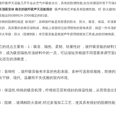
玻纤吸声天花板几乎不会从空气中吸收水分，具有的防潮性能,在任何潮湿环境下可保
吊顶吸音体 南京的玻纤吸声天花板报价
吸声装饰艺术板具有阻燃性能。经 防火建筑
性能达到GB8624-2006规定的B1级。
岩棉的阻燃性能是 标准的*，岩棉玻纤板是高密度的防水、防火、吸音、保温、吊顶
比的，高容重的岩棉压缩制成，再贴上表面经过处理喷粉的装饰表层，就是一件吊顶
防火等级：防火（阻燃B级 ）布艺吸音板是根据声学原理精致加工而成,由软织物饰面
它的优点主要有：1：吸音、隔热、柔韧、轻量性好 ，玻纤吸音板的材料
作，成为吸音隔热吊顶材料中的一员，可以缩短并根据不同需要来调节室
化语言的清晰度 。
2：装饰性 ，玻纤吸音板有丰富的色彩表面、多种可选形状规格，简便
出宁静、现代、温馨而不失优雅的室内环境。
3：保温性,特殊的吸音机理，纤维状芯层有很好的保温性能，从而营造出
4：阻燃 ，玻璃棉防火基材,经过多项加工工艺，使其具有很好的阻燃性