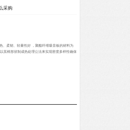
么采购
热、柔韧、轻量性好 ，聚酯纤维吸音板的材料为
并以茧棉形状制成热处理公法来实现密度多样性确保
品.