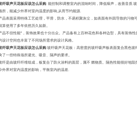
玻纤吸声天花板应该怎么采购
能控制和调整室内的混响时间，降低噪声，改善音质.
场所，能减少外界对室内温度的影响,从而节约能源.
产品表面采用特殊工艺处理，平滑，防水，不易积聚灰尘，如表面有外因导致的污物
就算使用了多年依然历久如新。
产品不但性能*，装饰效果也十分出众。产品备有上百种花色和各种边型，具有装饰性
的设计空间也丰富了不同场所需求的设计风格。
玻纤吸声天花板应该怎么采购
玻纤吸声天花板：高密度的玻纤吸声板表面复合黑色玻
决了一些特殊场所避光、吸音、隔声的要求。
玻纤是由玻纤纤维组成，板复合了防火涂料的面层，属不 燃物质。隔热性能很好地阻
少外界对室内温度的影响，平衡室内的温差.