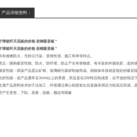
产品详细资料：
宁津玻纤天花板的价格 岩棉吸音板 *
宁津玻纤天花板的价格 岩棉吸音板 *
具有难燃防火、无粉尘污染、装饰性强、施工简单等特点。
优点：隔热吸音性能、防火、防纤维、防止产生有害物质、有丰富的外观色彩，是的墙
隔音性能：因该产品是以矿棉、玻璃棉为基材制做而成。因棉体本身就是很好的吸音隔
抗折性能：该产品通常在3mm以上的厚度，而且是在200吨压制成形，在平放的情况
屹晟产品原料技术的干法加工，纤维通过离心机喷射出后直接采用压力机高压而成，原
而产生变形，下陷，发胀，扭曲，翘边等限象.