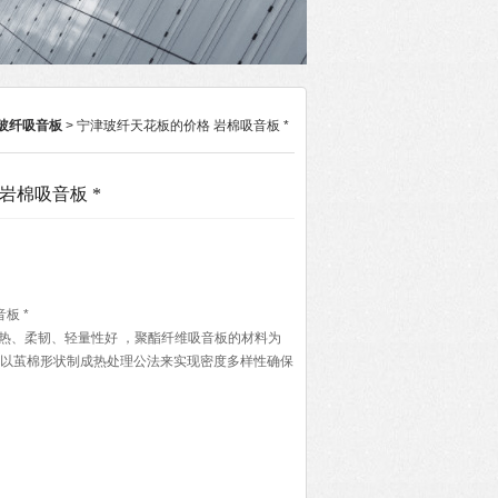
玻纤吸音板
> 宁津玻纤天花板的价格 岩棉吸音板 *
岩棉吸音板 *
板 *
热、柔韧、轻量性好 ，聚酯纤维吸音板的材料为
并以茧棉形状制成热处理公法来实现密度多样性确保
品.