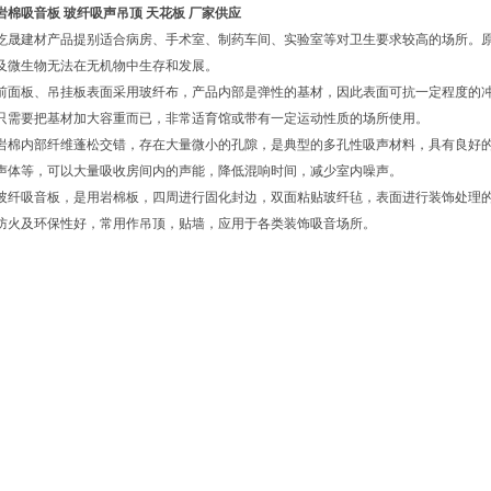
岩棉吸音板 玻纤吸声吊顶 天花板 厂家供应
屹晟建材产品提别适合病房、手术室、制药车间、实验室等对卫生要求较高的场所。
及微生物无法在无机物中生存和发展。
前面板、吊挂板表面采用玻纤布，产品内部是弹性的基材，因此表面可抗一定程度的
只需要把基材加大容重而已，非常适育馆或带有一定运动性质的场所使用。
岩棉内部纤维蓬松交错，存在大量微小的孔隙，是典型的多孔性吸声材料，具有良好
声体等，可以大量吸收房间内的声能，降低混响时间，减少室内噪声。
玻纤吸音板，是用岩棉板，四周进行固化封边，双面粘贴玻纤毡，表面进行装饰处理
防火及环保性好，常用作吊顶，贴墙，应用于各类装饰吸音场所。